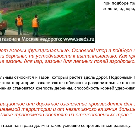
при подборе тр
зелени, одноро
т газоны функциональные. Основной упор в подборе 
ти дернины, на устойчивости к вытаптыванию. Как п
е газоны для игр, газоны для летных полей аэродромо
льным относится и газон, который растет вдоль дорог. Подобными
уются территории, засаживаются обочины и разделительные поло
нения становятся крепость дернины, способность корней удерживат
вационное или дорожное озеленение производится для
иваемой территории и от негативного влияния больш
Такие травосмеси состоят из отечественных трав."
 газонная трава должна также успешно сопротивляться размыву.