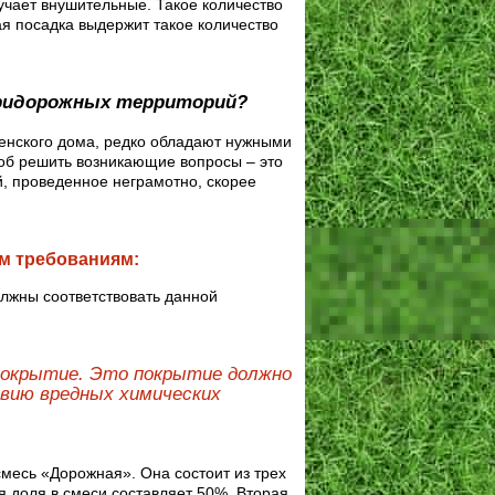
лучает внушительные. Такое количество
я посадка выдержит такое количество
придорожных территорий?
венского дома, редко обладают нужными
соб решить возникающие вопросы – это
, проведенное неграмотно, скорее
м требованиям:
должны соответствовать данной
покрытие. Это покрытие должно
твию вредных химических
месь «Дорожная». Она состоит из трех
я доля в смеси составляет 50%. Вторая