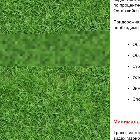
по процентн
Оставшийся 
Придорожная
необходимым
Обр
Обе
Сто
Уст
Зим
Спо
Минимальн
Травы, из к
видах газоно