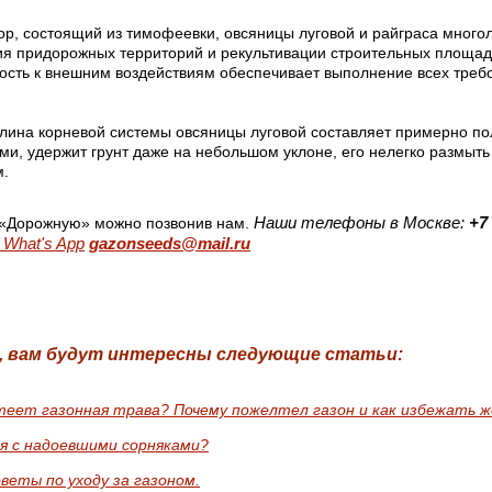
ор, состоящий из тимофеевки, овсяницы луговой и райграса много
ия придорожных территорий и рекультивации строительных площадо
ость к внешним воздействиям обеспечивает выполнение всех треб
лина корневой системы овсяницы луговой составляет примерно по
ми, удержит грунт даже на небольшом уклоне, его нелегко размыт
м.
Наши телефоны в Москве:
+7 
«Дорожную» можно позвонив нам.
What's App
gazonseeds@mail.ru
, вам будут интересны следующие статьи:
теет газонная трава? Почему пожелтел газон и как избежать 
я с надоевшими сорняками?
веты по уходу за газоном.