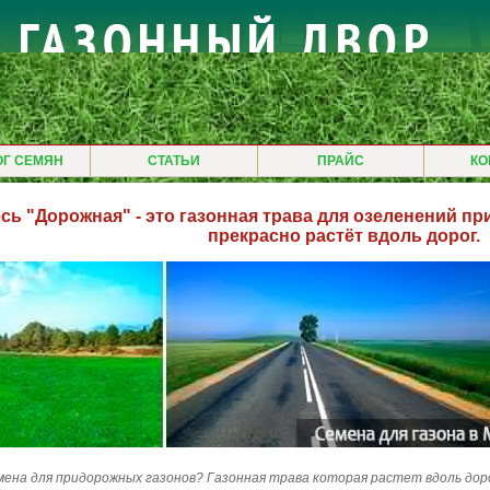
ОГ СЕМЯН
СТАТЬИ
ПРАЙС
КО
сь "Дорожная" - это газонная трава для озеленений п
прекрасно растёт вдоль дорог.
мена для придорожных газонов? Газонная трава которая растет вдоль доро