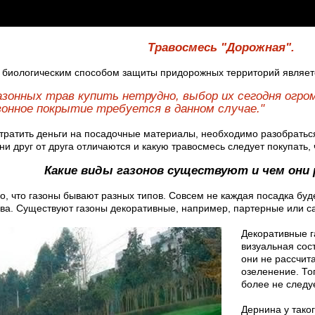
Травосмесь "Дорожная".
биологическим способом защиты придорожных территорий является 
азонных трав купить нетрудно, выбор их сегодня огром
зонное покрытие требуется в данном случае."
тратить деньги на посадочные материалы, необходимо разобраться
ни друг от друга отличаются и какую травосмесь следует покупать
Какие виды газонов существуют и чем они
го, что газоны бывают разных типов. Совсем не каждая посадка бу
ава. Существуют газоны декоративные, например, партерные или с
Декоративные г
визуальная со
они не рассчита
озеленение. То
более не следуе
Дернина у тако