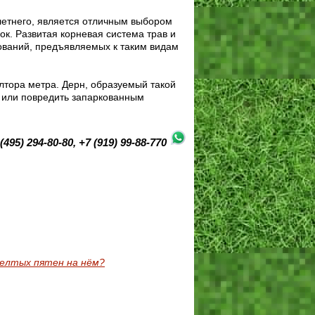
летнего, является отличным выбором
к. Развитая корневая система трав и
ований, предъявляемых к таким видам
лтора метра. Дерн, образуемый такой
ь или повредить запаркованным
(495) 294-80-80, +7 (919) 99-88-770
желтых пятен на нём?