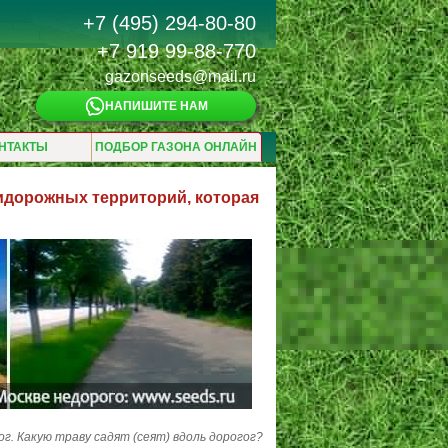
+7 (495) 294-80-80
+7 919 99-88-770
gazonseeds@mail.ru
НАПИШИТЕ НАМ
НТАКТЫ
ПОДБОР ГАЗОНА ОНЛАЙН
ридорожных территорий, которая
г. Какую траву садят (сеят) вдоль дорогог?