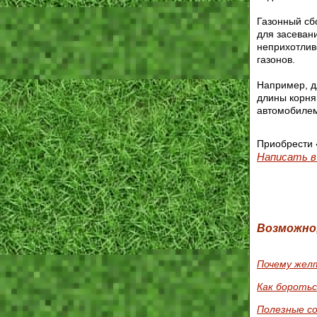
Газонный сб
для засеван
неприхотлив
газонов.
Например, д
длины корня
автомобиле
Приобрести 
Написать в 
Возможно
Почему жел
Как боротьс
Полезные со