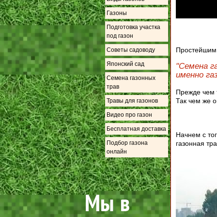
Газоны
Подготовка участка
под газон
Простейшим 
Советы садоводу
Японский сад
"Семена г
именно га
Семена газонных
трав
Прежде чем 
Так чем же о
Травы для газонов
Видео про газон
Бесплатная доставка
Начнем с то
газонная тр
Подбор газона
онлайн