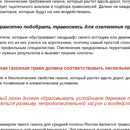
, технические требования газона, который растет вдоль дорог, по
бует тщательного анализа и подбора травосмесей. Далеко не кажда
акторов, которые будут на нее воздействовать.
грамотно подобрать травосмесь для озеленения 
ители, которые обустраивают ландшафт своего коттеджа или дере
ало кто из них учился на агротехника, поэтому самый простой спо
к профильным специалистам. Озеленение придорожных территорий
т нужных результатов и вызовет лишние хлопоты.
ая газонная трава должна соответствовать нескольки
е и биологические свойства газона, который растет вдоль дорог, 
ее почвенным и климатическим условиям.
ый газон должен образовывать устойчивое дерновое 
яться размыву, непродолжительной засухе и воздейс
.
имером такого газона для средней полосы России является травос
 характерных для данной местности. Это овсяница луговая, массова