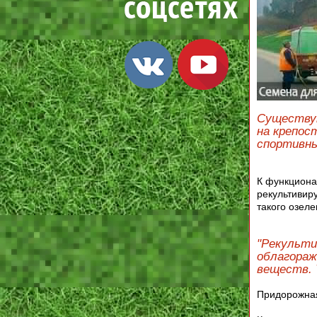
Существую
на крепос
спортивны
К функциона
рекультивир
такого озеле
"Рекульти
облагораж
веществ. 
Придорожная