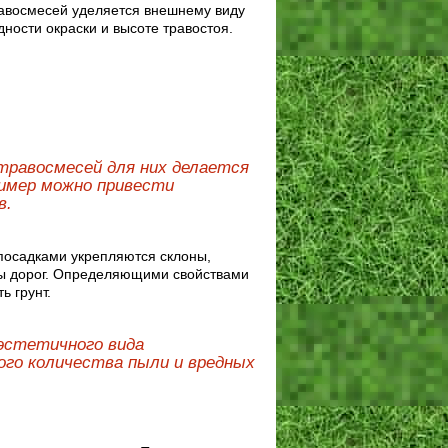
авосмесей уделяется внешнему виду
дности окраски и высоте травостоя.
травосмесей для них делается
ример можно привести
в.
 посадками укрепляются склоны,
сы дорог. Определяющими свойствами
ь грунт.
 эстетичного вида
ого количества пыли и вредных