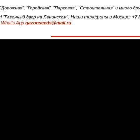
"Дорожная", "Городская", "Парковая", "Строительная" и много др
Наши телефоны в Москве:
+7 
с! "Газонный двор на Ленинском".
What's App
gazonseeds@mail.ru