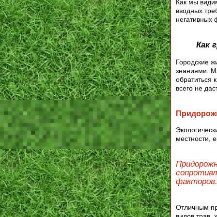
Как мы видим
вводных тре
негативных ф
Как 
Городские ж
знаниями. М
обратиться 
всего не дас
Придорожн
Экологически
местности, 
Придорожн
сопротивл
факторов
Отличным пр
видов трав,