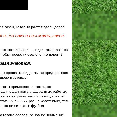
газон, который растет вдоль дорог.
ен. Но важно понимать, какое
 со спецификой посадки таких газонов.
, чтобы провести озеленение дороги?
 различаются.
дет хороша, как идеальная придорожная
адово-парковые.
азоны применяются как чисто
ставляющая при ландшафтных работах,
ны на нагрузку, это лишь визуальное
птать их лишний раз нежелательно, тем
т на них играть в футбол.
го газона слабая, основное внимание