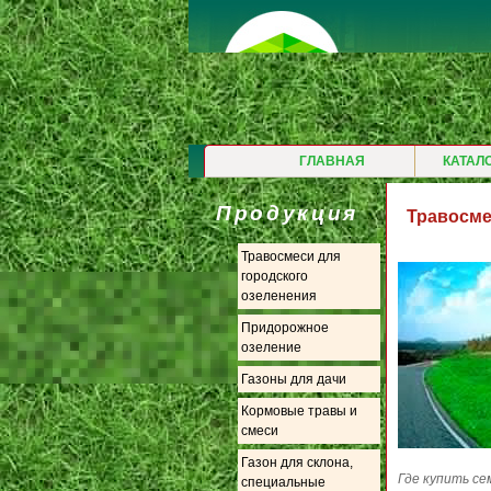
ГЛАВНАЯ
КАТАЛ
Продукция
Травосме
Травосмеси для
городского
озеленения
Придорожное
озеление
Газоны для дачи
Кормовые травы и
смеси
Газон для склона,
Где купить се
специальные