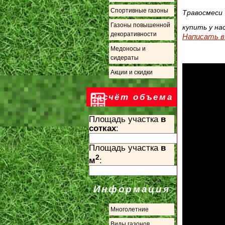
Спортивные газоны
Травосмеси 
Газоны повышенной
купить у на
декоративности
Написать в 
Медоносы и
сидераты
Акции и скидки
Расчёт объема
Площадь участка
в
сотках
:
Площадь участка
в
2
м
:
Информация
Многолетние
Виды газонов