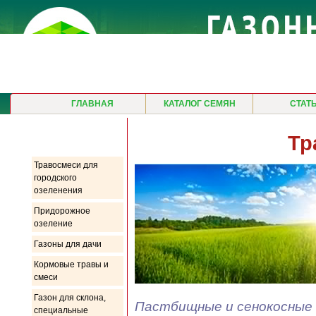
ГЛАВНАЯ
КАТАЛОГ СЕМЯН
СТАТ
Продукция
Тр
Травосмеси для
городского
озеленения
Придорожное
озеление
Газоны для дачи
Кормовые травы и
смеси
Газон для склона,
Пастбищные и сенокосные 
специальные