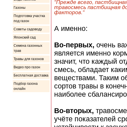
"Прежде всего, пастбищная
травосмесь пастбищная до
Газоны
факторов."
Подготовка участка
под газон
А именно:
Советы садоводу
Японский сад
Во-первых,
очень ва
Семена газонных
трав
является именно корм
Травы для газонов
значит, что каждый о
Видео про газон
смесь, обладает как
Бесплатная доставка
веществами. Таким о
Подбор газона
сортов травы в конеч
онлайн
наиболее сбалансиро
Во-вторых,
травосмес
учёте показателей ср