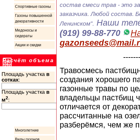
состав смеси трав - это з
Спортивные газоны
заказчика. Любой состав. 
Газоны повышенной
Наши теле
декоративности
Ленинском".
Медоносы и
(919) 99-88-770
На
сидераты
gazonseeds@mail.
Акции и скидки
------
Расчёт объема
Травосмесь пастбищн
Площадь участка
в
создания хорошего п
сотках
:
газонные травы по ц
Площадь участка
в
владельцы пастбищ ч
2
м
:
отличается от декора
рассчитанные на озе
Информация
разберёмся, чем же п
Многолетние
Виды газонов