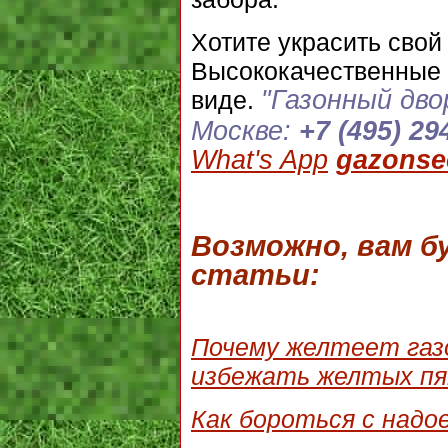
Хотите украсить свой
Высококачественные 
"
Газонный дво
виде.
Москве:
+7 (495) 29
What's App
gazonse
Возможно, вам 
статьи:
Почему желтеет газо
избежать желтых пя
Как бороться с надо