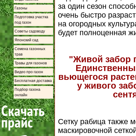
за один сезон способ
Газоны
очень быстро разраст
Подготовка участка
на огородных культур
под газон
будет полноценная жи
Советы садоводу
Японский сад
Семена газонных
трав
"Живой забор 
Травы для газонов
Единственный
Видео про газон
вьющегося растен
Бесплатная доставка
у живого за
Подбор газона
сентя
онлайн
Сетку рабица также 
маскировочной сеткой