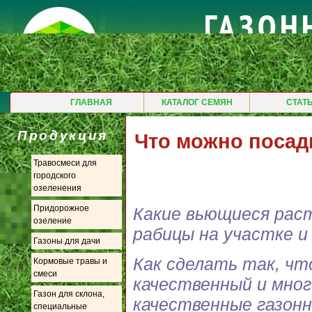
ГЛАВНАЯ
КАТАЛОГ СЕМЯН
СТАТ
Продукция
Что можно посади
Травосмеси для
городского
озеленения
Придорожное
Какие вьющиеся раст
озеление
рабицы на участке и
Газоны для дачи
Как сделать так, ч
Кормовые травы и
смеси
качественный и мног
Газон для склона,
качественные газон
специальные