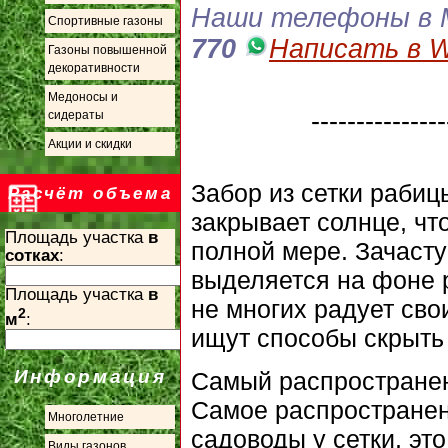
Наши телефоны в 
Спортивные газоны
770
Написать в W
Газоны повышенной
декоративности
Медоносы и
---------------
сидераты
Акции и скидки
Забор из сетки раби
Расчёт объема
закрывает солнце, чт
Площадь участка
в
полной мере. Зачасту
сотках
:
выделяется на фоне р
Площадь участка
в
не многих радует св
2
м
:
ищут способы скрыть э
Информация
Самый распространен
Самое распространен
Многолетние
садоводы у сетки, эт
Виды газонов