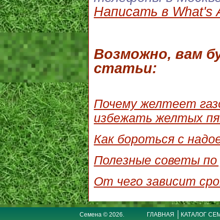
Написать в What's 
Возможно, вам 
статьи:
Почему желтеет газо
избежать желтых пя
Как бороться с надо
Полезные советы по 
От чего зависит сро
Семена © 2026.
ГЛАВНАЯ
КАТАЛОГ СЕ