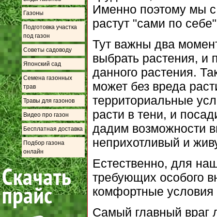
Именно поэтому мы с 
Газоны
растут "сами по себе"
Подготовка участка
под газон
Тут важны два момен
Советы садоводу
выбрать растения, и 
Японский сад
данного растения. Та
Семена газонных
может без вреда рас
трав
территориальные усл
Травы для газонов
расти в тени, и поса
Видео про газон
дадим возможности в
Бесплатная доставка
неприхотливый и живу
Подбор газона
онлайн
Естественно, для наш
требующих особого в
комфортные условия д
Самый главный враг 