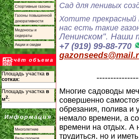
Сад для ленивых соз
Спортивные газоны
Газоны повышенной
Хотите прекрасный н
декоративности
нас есть такие газо
Медоносы и
Ленинском".
Наши т
сидераты
+7 (919) 99-88-770
Акции и скидки
gazonseeds@mail.
Расчёт объема
Площадь участка
в
---------------
сотках
:
Многие садоводы мечт
Площадь участка
в
2
совершенно самостоят
м
:
обрезания, полива и 
немало времени, а с
Информация
времени на отдых. А 
Многолетние
трудиться, но и имет
Виды газонов