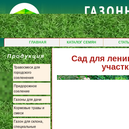
ГЛАВНАЯ
КАТАЛОГ СЕМЯН
СТАТ
Продукция
Сад для лени
участк
Травосмеси для
городского
озеленения
Придорожное
озеление
Газоны для дачи
Кормовые травы и
смеси
Газон для склона,
специальные