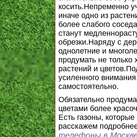
косить.Непременно уч
иначе одно из растен
более слабого сосед
станут медленнораст
обрезки.Наряду с де
однолетние и многоле
продумать не только 
растений и цветов.По
усиленного внимания,
самостоятельно.
Обязательно продумай
цветами более красоч
Есть газоны, которые
расскажем подробне
телефоны в Москв