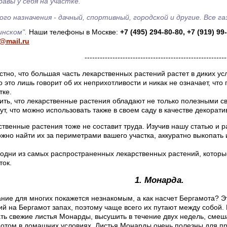
авы у себя на участке.
ого назначения - дачный, спортивный, городской и другие. Все г
инском".
Наши телефоны в Москве:
+7 (495) 294-80-80, +7 (919) 99
@mail.ru
--------------------------------------------------------
тно, что большая часть лекарственных растений растет в диких усл
о это лишь говорит об их неприхотливости и никак не означает, что
тке.
ить, что лекарственные растения обладают не только полезными св
ут, что можно использовать также в своем саду в качестве декорати
ственные растения тоже не составит труда. Изучив нашу статью и 
ожно найти их за периметрами вашего участка, аккуратно выкопать
одни из самых распространенных лекарственных растений, которые
ток.
1. Монарда.
вание для многих покажется незнакомым, а как насчет Бергамота? 
ий на Бергамот запах, поэтому чаще всего их путают между собой.
ть свежие листья Монарды, высушить в течение двух недель, смеш
мотом в домашних условиях. Листья Монарды очень полезны для 