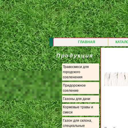
ГЛАВНАЯ
КАТАЛ
Продукция
Травосмеси для
городского
озеленения
Придорожное
озеление
Газоны для дачи
Кормовые травы и
смеси
Газон для склона,
специальные