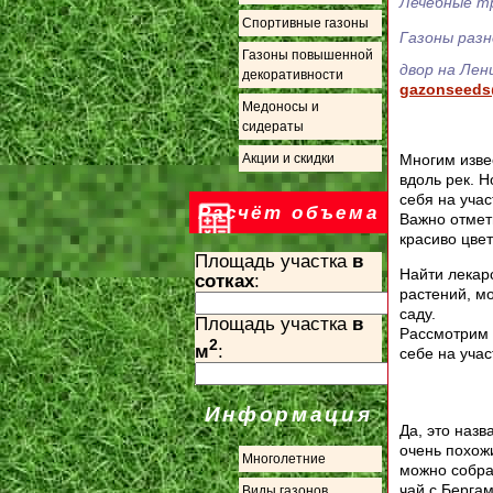
Лечебные тр
Спортивные газоны
Газоны разн
Газоны повышенной
двор на Лен
декоративности
gazonseeds
Медоносы и
сидераты
Многим извес
Акции и скидки
вдоль рек. Н
себя на учас
Расчёт объема
Важно отмет
красиво цвет
Площадь участка
в
Найти лекар
сотках
:
растений, м
саду.
Площадь участка
в
Рассмотрим 
2
м
:
себе на учас
Информация
Да, это наз
очень похож
Многолетние
можно собра
чай с Берга
Виды газонов