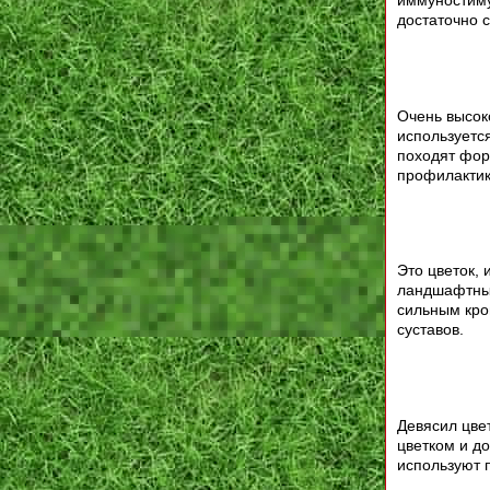
иммуностиму
достаточно с
Очень высок
используетс
походят фор
профилактик
Это цветок, 
ландшафтных
сильным кро
суставов.
Девясил цве
цветком и до
используют 