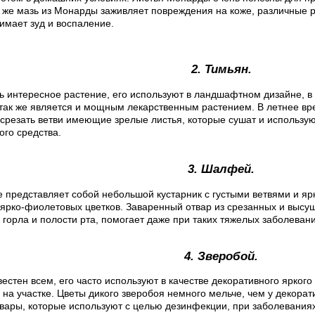
к же мазь из Монарды заживляет повреждения на коже, различные р
имает зуд и воспаление.
2. Тимьян.
ь интересное растение, его используют в ландшафтном дизайне, в
н так же является и мощным лекарственным растением. В летнее вре
срезать ветви имеющие зрелые листья, которые сушат и используют
ого средства.
3. Шалфей.
е представляет собой небольшой кустарник с густыми ветвями и яр
ярко-фиолетовых цветков. Заваренный отвар из срезанных и высу
горла и полости рта, помогает даже при таких тяжелых заболевания
4. Зверобой.
естен всем, его часто используют в качестве декоративного яркого
на участке. Цветы дикого зверобоя немного мельче, чем у декорат
вары, которые используют с целью дезинфекции, при заболеваниях 