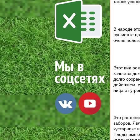
так же успок
В народе эт
пушистые цв
очень полезе
Этот вид ро
качестве де
долго сохра
действием, 
лица от угре
Это растение
заборов. Яв
кустарнике и
Плоды имеют