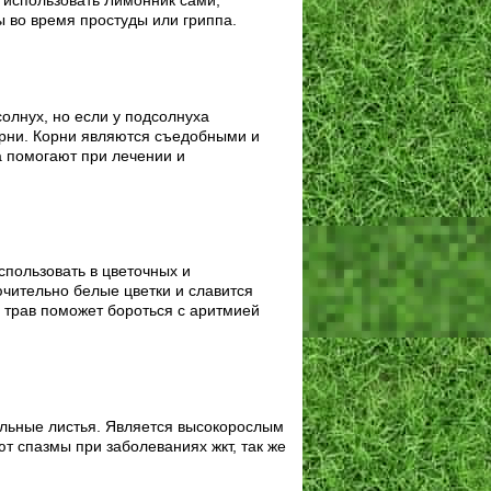
 использовать Лимонник сами,
ы во время простуды или гриппа.
олнух, но если у подсолнуха
орни. Корни являются съедобными и
а помогают при лечении и
спользовать в цветочных и
чительно белые цветки и славится
 трав поможет бороться с аритмией
льные листья. Является высокорослым
ют спазмы при заболеваниях жкт, так же