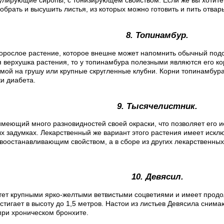
лирующие сиропы, с тонизирующем свойством. Если же вы хотите
обрать и высушить листья, из которых можно готовить и пить отвар
8. Топинамбур.
орослое растение, которое внешне может напомнить обычный подс
я верхушка растения, то у топинамбура полезными являются его к
мой на грушу или крупные скругленные клубни. Корни топинамбур
и диабета.
9. Тысячелистник.
имеющий много разновидностей своей окраски, что позволяет его и
 задумках. Лекарственный же вариант этого растения имеет исклю
воостанавливающим свойством, а в сборе из других лекарственных
10. Девясил.
тет крупными ярко-желтыми ветвистыми соцветиями и имеет продо
стигает в высоту до 1,5 метров. Настои из листьев Девясила снима
при хроническом бронхите.