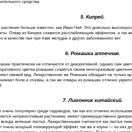
оительного средства.
5. Кипрей.
о растение больше известно, как Иван-Чай. Это довольно высокор
еты. Отвар из Кипрея славится расслабляющим эффектом, а так ж
н в качестве чая при язве желудка и других заболеваниях жкт.
6. Ромашка аптечная.
машки практически не отличается от декоративной, однако сам цве
коративного цветка ромашки славятся своим многоразовым цветение
няют свежий вид. Лекарственная же Ромашка обладает не только к
снимает боли и спазмы, а так же отвары из ромашки отлично укреп
й.
7. Лимонник китайский.
 очень популярно среди садоводов, так как его отлично использова
ляется неприхотливым растением, имеет преимущественно декора
 всегда зеленые листья. Лекарственными считаются как листья лимон
 очень мощный тонизирующий эффект, так же и корни — из них дл