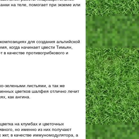
анки на теле, помогает при экземе или
 композициях для создания альпийской
мя, когда начинает цвести Тимьян,
 в качестве противогрибкового и
ко-зелеными листьями, а так же
шенных цветков шалфея отлично лечит
х, как ангина.
 цветка на клумбах и цветочных
ивного, но именно из них получают
жкт, в качестве иммуномодулятора, а