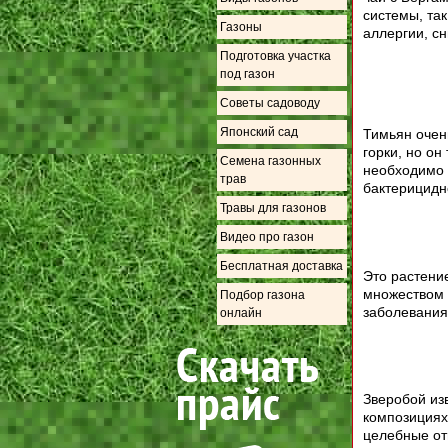
системы, та
Газоны
аллергии, сн
Подготовка участка
под газон
Советы садоводу
Японский сад
Тимьян очен
горки, но о
Семена газонных
необходимо 
трав
бактерицидн
Травы для газонов
Видео про газон
Бесплатная доставка
Это растени
множеством 
Подбор газона
заболевания 
онлайн
Зверобой изв
композициях 
целебные от