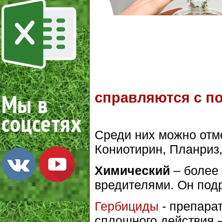
справляются с по
Среди них можно отме
Кониотирин, Планриз,
Химический
– более
вредителями. Он подр
Гербициды
- препара
сплошного действия –