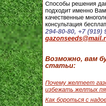
Способы решения дан
подходит именно Вам
качественные многоле
консультация бесплат
294-80-80, +7 (919) 
gazonseeds@mail.
Возможно, вам 
статьи:
Почему желтеет газо
избежать желтых пя
Как бороться с надо