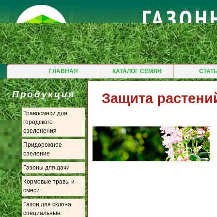
ГЛАВНАЯ
КАТАЛОГ СЕМЯН
СТАТ
Продукция
Защита растений
Травосмеси для
городского
озеленения
Придорожное
озеление
Газоны для дачи
Кормовые травы и
смеси
Газон для склона,
специальные