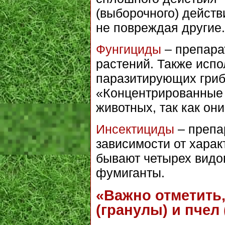
(выборочного) действ
не повреждая другие.
Фунгициды
– препара
растений. Также испо
паразитирующих гриб
«Концентрированные 
животных, так как он
Инсектициды
– препа
зависимости от харак
бывают четырех видо
фумиганты.
«Важно отметить
(гранулы) и пчел