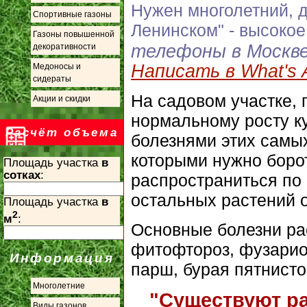
Нужен многолетний, д
Спортивные газоны
Ленинском" - высоко
Газоны повышенной
телефоны в Москв
декоративности
Написать в What's 
Медоносы и
сидераты
На садовом участке,
Акции и скидки
нормальному росту ку
Расчёт объема
болезнями этих самых
которыми нужно боро
Площадь участка
в
сотках
:
распространиться по 
остальных растений о
Площадь участка
в
2
м
:
Основные болезни рас
фитофтороз, фузариоз
Информация
парш, бурая пятнисто
Многолетние
"Существуют р
Виды газонов