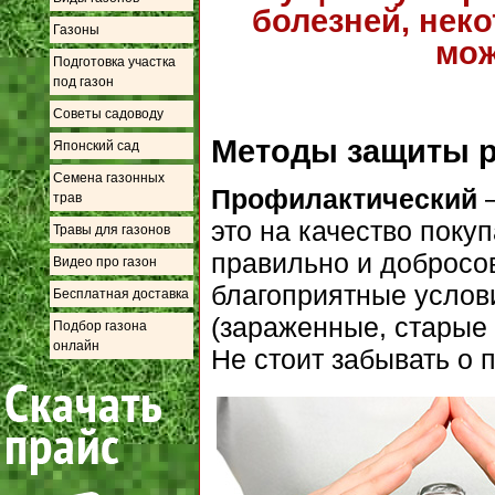
болезней, нек
Газоны
мож
Подготовка участка
под газон
Советы садоводу
Методы защиты р
Японский сад
Семена газонных
Профилактический
–
трав
это на качество пок
Травы для газонов
правильно и добросов
Видео про газон
благоприятные услови
Бесплатная доставка
(зараженные, старые 
Подбор газона
онлайн
Не стоит забывать о 