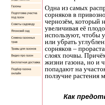
Одна из самых расп
Газоны
сорняков в привозно
Подготовка участка
под газон
чернозём, который 
Советы садоводу
увеличивая её плод
Японский сад
используют, чтобы 
Семена газонных
или убрать углублен
трав
сорняков – прораста
Травы для газонов
слоях почвы. Причём
Видео про газон
жизни газона, но и 
Бесплатная доставка
попадают на участок
Подбор газона
онлайн
ползучие растения м
Как предот