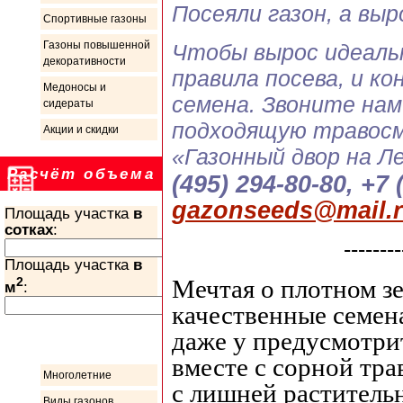
Посеяли газон, а вы
Спортивные газоны
Газоны повышенной
Чтобы вырос идеаль
декоративности
правила посева, и к
Медоносы и
семена. Звоните нам
сидераты
подходящую травосм
Акции и скидки
«Газонный двор на Л
Расчёт объема
(495) 294-80-80, +7 
gazonseeds@mail.
Площадь участка
в
сотках
:
--------
Площадь участка
в
2
Мечтая о плотном з
м
:
качественные семен
даже у предусмотри
Информация
вместе с сорной тра
Многолетние
с лишней раститель
Виды газонов