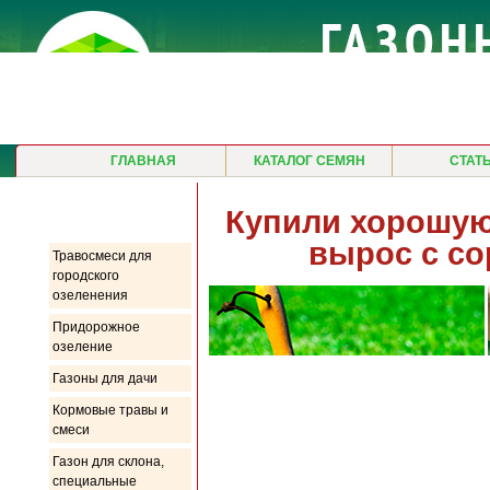
ГЛАВНАЯ
КАТАЛОГ СЕМЯН
СТАТ
Продукция
Купили хорошую 
вырос с со
Травосмеси для
городского
озеленения
Придорожное
озеление
Газоны для дачи
Кормовые травы и
смеси
Газон для склона,
специальные