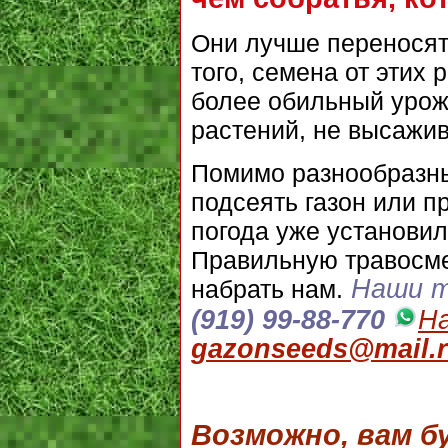
Они лучше переносят 
того, семена от этих
более обильный урож
растений, не высажи
Помимо разнообразны
подсеять газон или п
погода уже установил
Правильную травосме
Наши т
набрать нам.
(919) 99-88-770
На
gazonseeds@mail.
Возможно, вам 