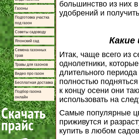
большинство из них в
Газоны
удобрений и получит
Подготовка участка
под газон
Советы садоводу
Какие
Японский сад
Семена газонных
Итак, чаще всего из 
трав
однолетники, которые
Травы для газонов
длительного периода
Видео про газон
полностью подняться 
Бесплатная доставка
к концу осени они та
Подбор газона
онлайн
использовать на сле
Самые популярные цве
приживутся и разраст
купить в любом садов