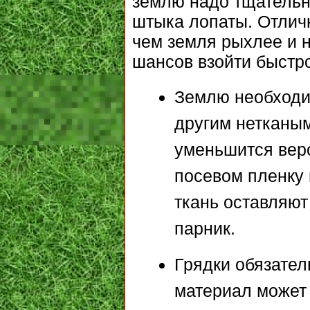
землю надо тщательно
штыка лопаты. Отличн
чем земля рыхлее и 
шансов взойти быстро
Землю необходим
другим нетканым
уменьшится вер
посевом пленку 
ткань оставляют
парник.
Грядки обязател
материал может 