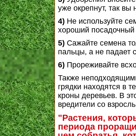
уже окрепнут, так вы
4)
Не используйте сем
хороший посадочный 
5)
Сажайте семена тол
пальцы, а не падает 
6)
Прореживайте всход
Также неподходящими
грядки находятся в т
кроны деревьев. В эт
вредители со взрослы
"Растения, котор
периода проращи
чем собратья, к