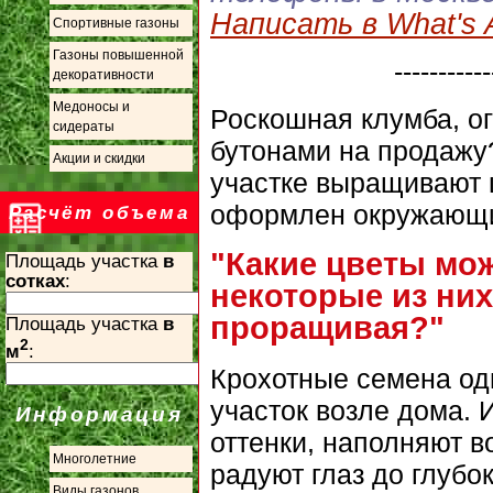
Написать в What's 
Спортивные газоны
Газоны повышенной
-----------
декоративности
Медоносы и
Роскошная клумба, о
сидераты
бутонами на продажу
Акции и скидки
участке выращивают ц
оформлен окружающ
Расчёт объема
"Какие цветы мо
Площадь участка
в
сотках
:
некоторые из них
проращивая?"
Площадь участка
в
2
м
:
Крохотные семена од
участок возле дома. 
Информация
оттенки, наполняют в
Многолетние
радуют глаз до глубо
Виды газонов