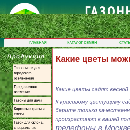
ГЛАВНАЯ
КАТАЛОГ СЕМЯН
СТАТ
Продукция
Какие цветы можн
Травосмеси для
городского
озеленения
Придорожное
Какие цветы садят весной 
озеление
Газоны для дачи
К красивому цветущему са
Кормовые травы и
берите только качественн
смеси
произрастают в вашей поло
Газон для склона,
телефоны в Москв
специальные