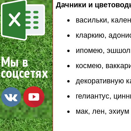
Дачники и цветовод
васильки, кален
кларкию, адонис
ипомею, эшшоль
космею, ваккар
декоративную ка
гелиантус, цинн
мак, лен, эхиум