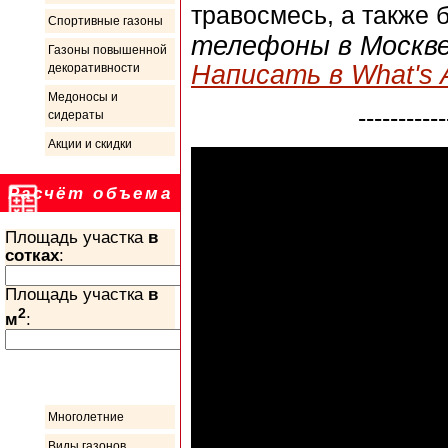
травосмесь, а также 
Спортивные газоны
телефоны в Москв
Газоны повышенной
Написать в What's 
декоративности
Медоносы и
-----------
сидераты
Акции и скидки
Расчёт объема
Площадь участка
в
сотках
:
Площадь участка
в
2
м
:
Информация
Многолетние
Виды газонов