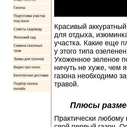
Газоны
Подготовка участка
под газон
Красивый аккуратный 
Советы садоводу
для отдыха, изюминк
Японский сад
участка. Какие еще п
Семена газонных
у этого типа озелене
трав
Ухоженное зеленое по
Травы для газонов
ничуть не хуже, чем 
Видео про газон
газона необходимо за
Бесплатная доставка
травой.
Подбор газона
онлайн
Плюсы разме
Практически любому 
свой первый газон. О