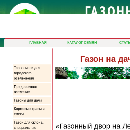
ГЛАВНАЯ
КАТАЛОГ СЕМЯН
СТАТ
Продукция
Газон на д
Травосмеси для
городского
озеленения
Придорожное
озеление
Газоны для дачи
Кормовые травы и
смеси
Газон для склона,
«Газонный двор на Л
специальные