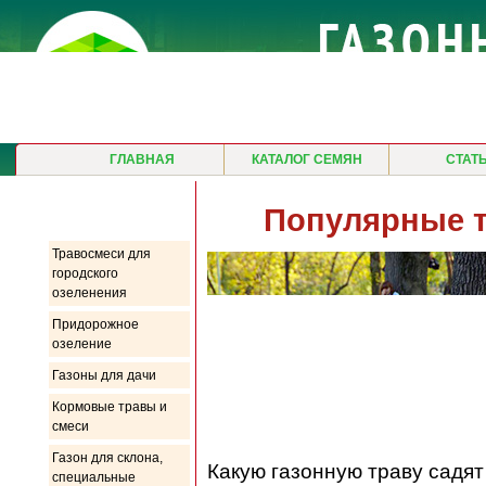
ГЛАВНАЯ
КАТАЛОГ СЕМЯН
СТАТ
Продукция
Популярные т
Травосмеси для
городского
озеленения
Придорожное
озеление
Газоны для дачи
Кормовые травы и
смеси
Газон для склона,
Какую газонную траву садят
специальные