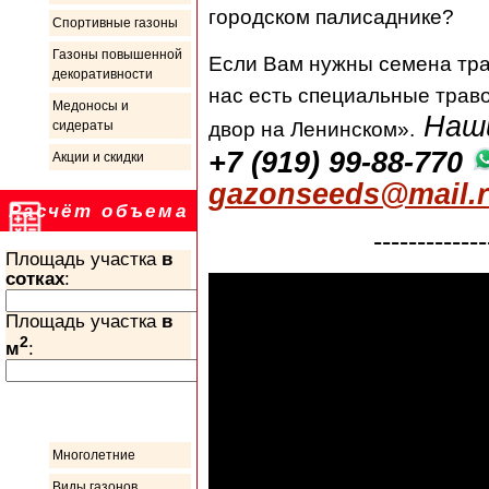
городском палисаднике?
Спортивные газоны
Газоны повышенной
Если Вам нужны семена тра
декоративности
нас есть специальные трав
Медоносы и
Наши
двор на Ленинском».
сидераты
+7 (919) 99-88-770
Акции и скидки
gazonseeds@mail.
Расчёт объема
-------------
Площадь участка
в
сотках
:
Площадь участка
в
2
м
:
Информация
Многолетние
Виды газонов