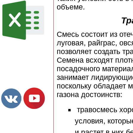
объеме.
Тр
Смесь состоит из оте
луговая, райграс, ов
позволяет создать тр
Семена всходят плотн
посадочного материал
занимает лидирующие
поскольку обладает 
газона достоинств:
травосмесь хор
условия, которы
и растет в них б