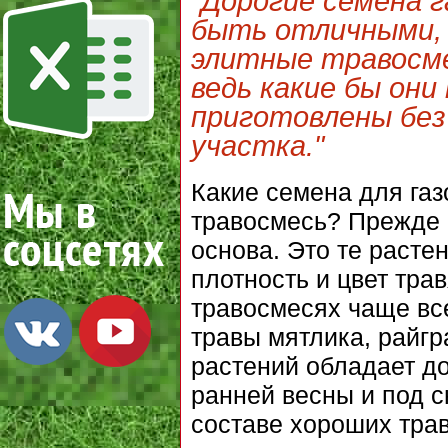
"Дорогие семена г
быть отличными, 
элитные травосме
ведь какие бы они
приготовлены без
участка."
Какие семена для га
травосмесь? Прежде 
основа. Это те расте
плотность и цвет тра
травосмесях чаще вс
травы мятлика, райгр
растений обладает до
ранней весны и под с
составе хороших трав