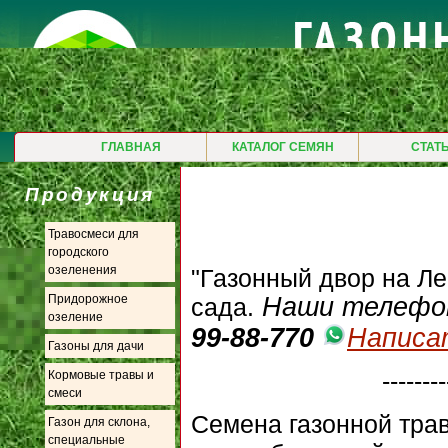
ГЛАВНАЯ
КАТАЛОГ СЕМЯН
СТАТ
Продукция
Травосмеси для
городского
озеленения
"Газонный двор на Ле
Наши телефон
Придорожное
сада.
озеление
99-88-770
Написат
Газоны для дачи
--------
Кормовые травы и
смеси
Семена газонной трав
Газон для склона,
специальные