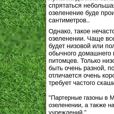
спрятаться небольшая
озеленение буде про
сантиметров..
Однако, такое нечаст
озеленении. Чаще все
будет низовой или по
обычного домашнего г
питомцев. Только низ
быть очень разной, по
отличается очень ко
требует частого скаш
"Партерные газоны в М
озеленении, а также н
учреждений."