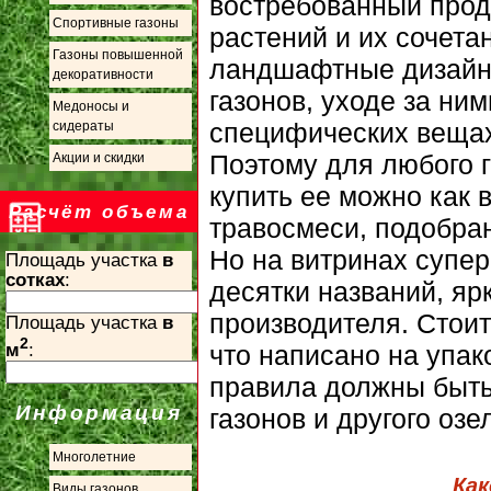
востребованный прод
Спортивные газоны
растений и их сочет
Газоны повышенной
ландшафтные дизайне
декоративности
газонов, уходе за ни
Медоносы и
специфических веща
сидераты
Поэтому для любого г
Акции и скидки
купить ее можно как в
Расчёт объема
травосмеси, подобра
Но на витринах супер
Площадь участка
в
сотках
:
десятки названий, яр
производителя. Стоит 
Площадь участка
в
2
м
:
что написано на упак
правила должны быть
Информация
газонов и другого озе
Многолетние
Как
Виды газонов