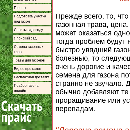
Газоны
Прежде всего, то, чт
Подготовка участка
под газон
газонная трава, цена
Советы садоводу
может оказаться одно
Японский сад
тогда проблем будут 
Семена газонных
быстро увядший газон
трав
болезнью, то следую
Травы для газонов
очень дорогие и каче
Видео про газон
семена для газона по
Бесплатная доставка
странно не звучало. 
Подбор газона
обычно добавляют те
онлайн
проращивание или ус
перепадам.