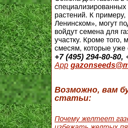
специализированных 
растений. К примеру
Ленинском», могут по
войдут семена для г
участку. Кроме того,
смесям, которые уже 
+7 (495) 294-80-80, 
App
gazonseeds@ma
Возможно, вам 
статьи:
Почему желтеет газо
избежать желтых пя