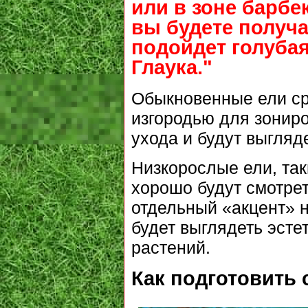
или в зоне барбе
вы будете получ
подойдет голубая
Глаука."
Обыкновенные ели ср
изгородью для зониро
ухода и будут выгляд
Низкорослые ели, так
хорошо будут смотрет
отдельный «акцент» н
будет выглядеть эст
растений.
Как подготовить 