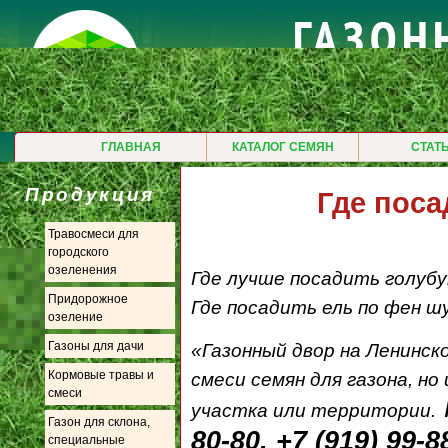
ГЛАВНАЯ
КАТАЛОГ СЕМЯН
СТАТ
Продукция
Где поса
Травосмеси для
городского
озеленения
Где лучше посадить голубу
Придорожное
Где посадить ель по фен ш
озеление
Газоны для дачи
«Газонный двор на Ленинск
Кормовые травы и
смеси семян для газона, н
смеси
участка или территории.
Газон для склона,
80-80, +7 (919) 99-8
специальные