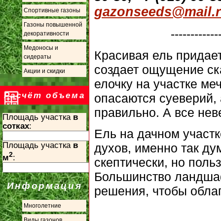
gazonseeds@mail.
Спортивные газоны
Газоны повышенной
------------
декоративности
Медоносы и
Красивая ель придает
сидераты
создает ощущение ск
Акции и скидки
елочку на участке ме
Расчёт объема
опасаются суеверий, 
правильно. А все нев
Площадь участка
в
сотках
:
Ель на дачном участк
Площадь участка
в
духов, именно так ду
2
м
:
скептически, но поль
Большинство ландшаф
Информация
решения, чтобы облаг
Многолетние
Виды газонов