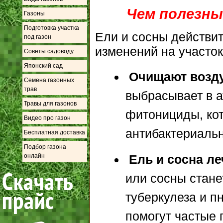
Чем полезны
Газоны
Подготовка участка
Ели и сосны действи
под газон
изменений на участок
Советы садоводу
Японский сад
Очищают возду
Семена газонных
трав
выбрасывает в а
Травы для газонов
фитонициды, ко
Видео про газон
антибактериаль
Бесплатная доставка
Подбор газона
онлайн
Ель и сосна ле
или сосны стан
туберкулеза и пн
помогут частые 