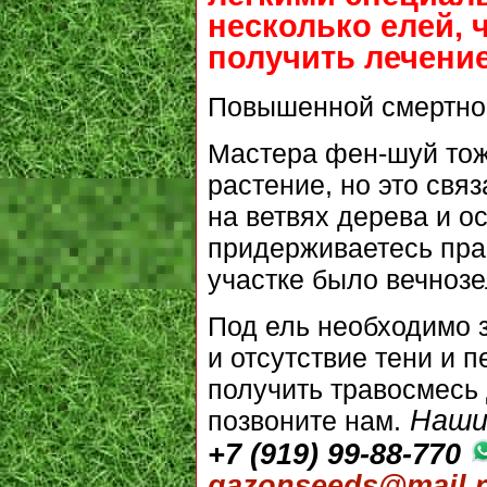
несколько елей, 
получить лечение
Повышенной смертнос
Мастера фен-шуй тож
растение, но это свя
на ветвях дерева и о
придерживаетесь прав
участке было вечнозе
Под ель необходимо 
и отсутствие тени и 
получить травосмесь 
Наши
позвоните нам.
+7 (919) 99-88-770
gazonseeds@mail.