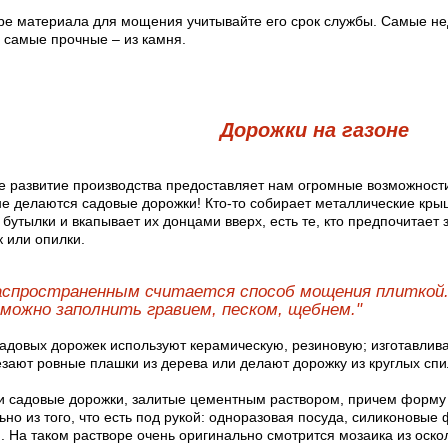
ре материала для мощения учитывайте его срок службы. Самые не
 самые прочные – из камня.
Дорожки на газоне
 развитие производства предоставляет нам огромные возможност
не делаются садовые дорожки! Кто-то собирает металлические крыш
бутылки и вкапывает их донцами вверх, есть те, кто предпочитает
 или опилки.
спространенным считается способ мощения плиткой
можно заполнить гравием, песком, щебнем."
садовых дорожек используют керамическую, резиновую; изготавлив
езают ровные плашки из дерева или делают дорожку из круглых спи
и садовые дорожки, залитые цементным раствором, причем форму 
но из того, что есть под рукой: одноразовая посуда, силиконовые
п. На таком растворе очень оригинально смотрится мозаика из оскол