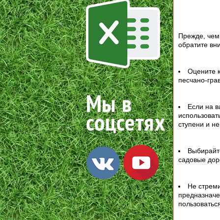
Прежде, чем
обратите вн
Оцените к
песчано-гра
Если на в
использоват
ступени и н
Выбирайте
садовые дор
Не стреми
предназначен
пользоватьс