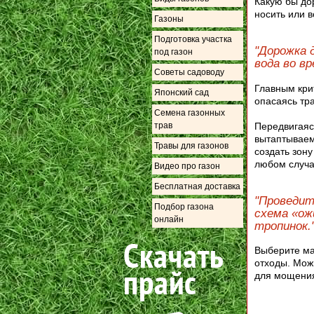
Какую бы дор
носить или в
Газоны
Подготовка участка
"Дорожка 
под газон
вода во вр
Советы садоводу
Главным кри
Японский сад
опасаясь тр
Семена газонных
Передвигаяс
трав
вытаптываем
Травы для газонов
создать зону
любом случа
Видео про газон
Бесплатная доставка
"Проведит
Подбор газона
схема «ож
онлайн
тропинок.
Выберите ма
отходы. Мож
для мощения