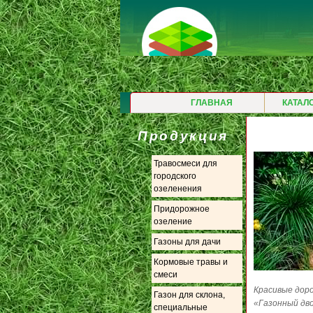
ГЛАВНАЯ
КАТАЛ
Продукция
Травосмеси для
городского
озеленения
Придорожное
озеление
Газоны для дачи
Кормовые травы и
смеси
Красивые доро
Газон для склона,
«Газонный дво
специальные