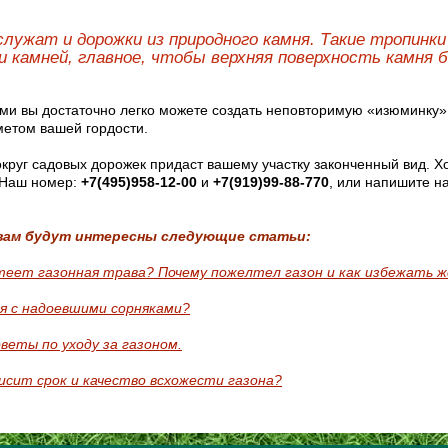
служат и дорожки из природного камня. Такие тропинк
и камней, главное, чтобы верхняя поверхность камня б
ми вы достаточно легко можете создать неповторимую «изюминку» 
метом вашей гордости.
округ садовых дорожек придаст вашему участку законченный вид. Х
 Наш номер:
+7(495)958-12-00
и
+7(919)99-88-770
, или напишите н
вам будут интересны следующие статьи:
теет газонная трава? Почему пожелтел газон и как избежать 
я с надоевшими сорняками?
веты по уходу за газоном.
исит срок и качество всхожести газона?