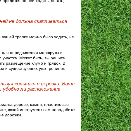
 придется по ней ходить, бегать,
 ней не должна скапливаться
о вашей тропке можно было ходить, не
е для передвижения маршруты и
 участка. Может быть, вы решите
ить размещение клумб и грядок. В
мых и существующих уже тропинок.
льзуя колышки и веревки. Ваша
, удобно ли расположение
риалы: дерево, камни, пластиковые
те, какой инструмент вам понадобится
ые дорожки.