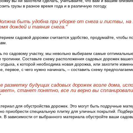
ожку вы ни захотели сделать, учитывайте, что вам и вашим близким
озить грузы в разное время года и в различную погоду.
должна быть удобна при уборке от снега и листвы, на
емя дождей и таяния снега."
терием садовой дорожки считается удобство, продумайте, чтобы п
авм.
ь по садовому участку, мы невольно выбираем самые оптимальны
 тропинки. Составьте схему расположения садовых дорожек вашего
 отдыха, к которой необходима новая дорожка, или захотите измен
е, первое, с чего нужно начинать, – составить схему предполагае
е разметку будущих садовых дорожек возле дома, испо
ивет», станет понятно, все ли верно вы спланировали
"
териал для обустройства дорожек. Это могут быть подручные мате
но приобрести специальную плитку для уличных покрытий. Подбери
. В зависимости от выбранного материала обустройте ваши садов