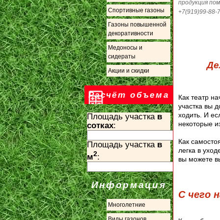
продукция пом
Спортивные газоны
+7(919)99-88-7
Газоны повышенной
декоративности
Медоносы и
сидераты
Де
Акции и скидки
Расчёт объема
Как театр на
участка вы д
ходить. И ес
Площадь участка
в
некоторые и
сотках
:
Как самосто
Площадь участка
в
легка в ухо
2
м
:
вы можете вы
Информация
С чего 
Многолетние
Виды газонов