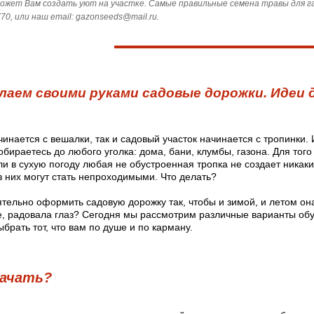
ожет Вам создать уют на участке. Самые правильные семена травы для газ
70, или наш email: gazonseeds@mail.ru.
лаем своими руками садовые дорожки. Идеи 
чинается с вешалки, так и садовый участок начинается с тропинки
обираетесь до любого уголка: дома, бани, клумбы, газона. Для тог
ли в сухую погоду любая не обустроенная тропка не создает никаки
з них могут стать непроходимыми. Что делать?
ятельно оформить садовую дорожку так, чтобы и зимой, и летом он
де, радовала глаз? Сегодня мы рассмотрим различные варианты обу
брать тот, что вам по душе и по карману.
начать?