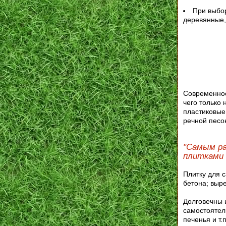
При выбо
деревянные,
Современное
чего только 
пластиковые 
речной песок
"Самым ра
плитками 
Плитку для 
бетона; выр
Долговечны 
самостоятель
печенья и т.