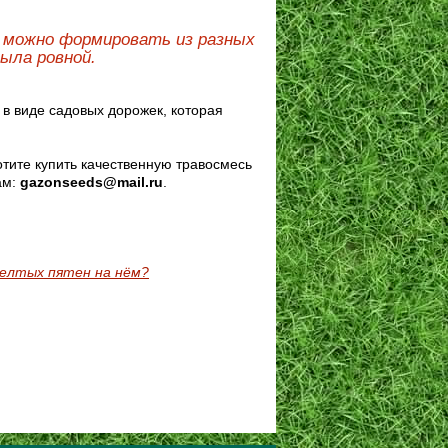
и можно формировать из разных
ыла ровной.
в виде садовых дорожек, которая
отите купить качественную травосмесь
ам:
gazonseeds@mail.ru
.
желтых пятен на нём?