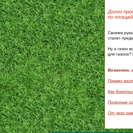
Долго про
по площад
Своими рука
станет пред
Ну а газон в
для газона?
Возможно, 
Почему жел
Как боротьс
Полезные со
От чего зав