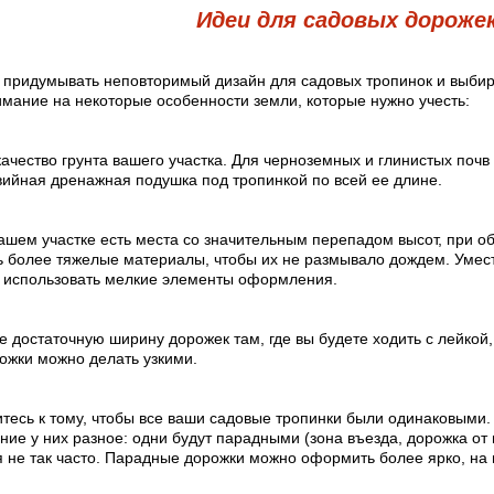
Идеи для садовых дороже
 придумывать неповторимый дизайн для садовых тропинок и выбир
имание на некоторые особенности земли, которые нужно учесть:
ачество грунта вашего участка. Для черноземных и глинистых поч
вийная дренажная подушка под тропинкой по всей ее длине.
ашем участке есть места со значительным перепадом высот, при о
ь более тяжелые материалы, чтобы их не размывало дождем. Умест
е использовать мелкие элементы оформления.
 достаточную ширину дорожек там, где вы будете ходить с лейкой,
ожки можно делать узкими.
тесь к тому, чтобы все ваши садовые тропинки были одинаковыми.
ие у них разное: одни будут парадными (зона въезда, дорожка от 
я не так часто. Парадные дорожки можно оформить более ярко, н