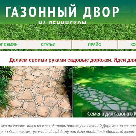
ОГ СЕМЯН
СТАТЬИ
ПРАЙС
КО
Делаем своими руками садовые дорожки. Идеи для
жки на газоне. Как и из чего сделать дорожку на газоне? Дорожки на газон
р на Ленинском» - ухоженный вид дому или даче придаёт добротный газон